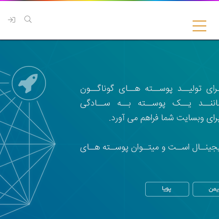
رفتن
به
محتوا