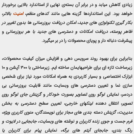
زیادی کاهش میابد و در برابر آن بسته‌ی نهایی از استاندارد بالایی برخوردار
خواهد بود. این استانداردها گزینه هایی مانند
کدهای منظم
،
امنیت
بالاتر
،
بکار گیری تکنولوژی های جدید
،
امکان دریافت بروزرسانی ها بدون تغییر در
ظاهر پوسته
،
دریافت امکانات و دسترسی های جدید با هر بروزرسانی
و
پیشرفت دنباله دار و پویای محصولات را در بر میگیرد.
بنابراین برای بهبود روند سرویس دهی و افزایش میزان کیفیت محصولات،
زیرساخت تازه ای برای طراحیهایمان ساخته ایم. زیرساختی با ۳۰۰ آپشن و ۱۰
ابزارک اختصاصی و بسیار کاربردی به همراه امکانات مورد نیاز برای شخصی
سازی نما و تعیین دسترسی های وبسایت مانند قابلیت بروزرسانی بی
دردسر،
نمایش لوگو روی تصاویر بصورت خودکار
و
گزینش جای لوگو روی
تصویر
،
انتقال دهنده لینکهای خارجی
،
تعیین سطح دسترسی به بخش
مدیریت
،
گزینش دسته بندی های مجاز برای نویسندگان
،
منوی کاربری ویژه
،
فرم جست و جوی زنده کاربران و نوشته های وبسایت
،
جابجایی در لایوت و
رنگ بندی
،
جابجای آیتم های برگه
،
نمایش پیام برای کاربران یا